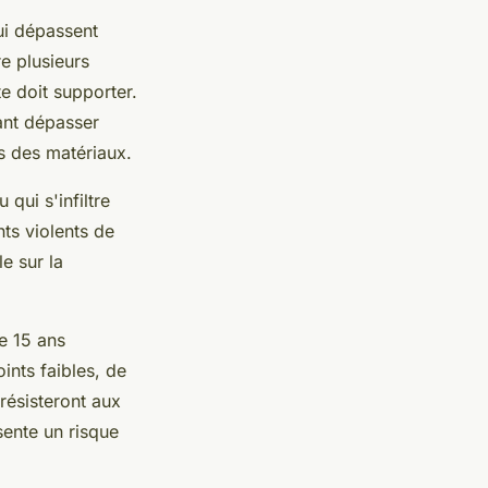
ui dépassent
e plusieurs
e doit supporter.
ant dépasser
es des matériaux.
qui s'infiltre
nts violents de
e sur la
e 15 ans
ints faibles, de
résisteront aux
sente un risque