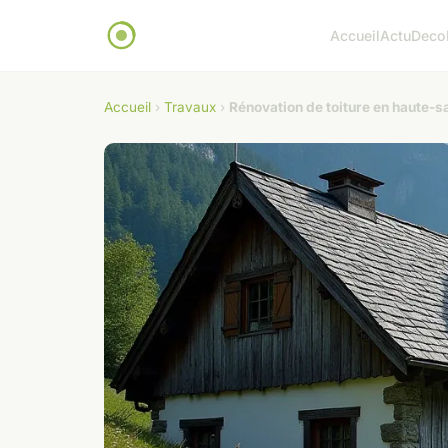
Accueil
Actu
Deco
Accueil
›
Travaux
›
Rénovation de toiture en haute-sa