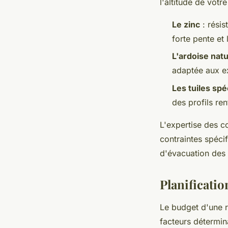
l'altitude de votre
Le zinc
: résis
forte pente et 
L'ardoise natu
adaptée aux ex
Les tuiles sp
des profils re
L'expertise des c
contraintes spéci
d'évacuation des 
Planificatio
Le budget d'une r
facteurs détermina