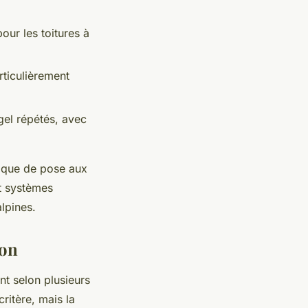
our les toitures à
rticulièrement
gel répétés, avec
nique de pose aux
et systèmes
lpines.
ion
t selon plusieurs
ritère, mais la