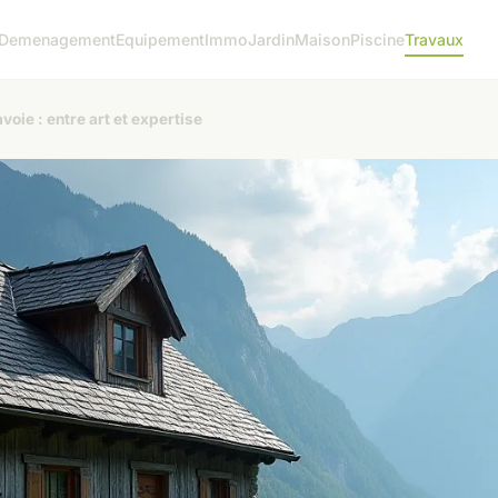
Demenagement
Equipement
Immo
Jardin
Maison
Piscine
Travaux
voie : entre art et expertise