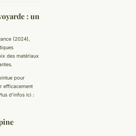
voyarde : un
rance (2024),
tiques
oix des matériaux
ntes.
ointue pour
er efficacement
us d'infos ici :
lpine