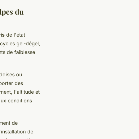
lpes du
is
de l'état
 cycles gel-dégel,
nts de faiblesse
rdoises ou
porter des
ent, l'altitude et
ux conditions
ement de
installation de