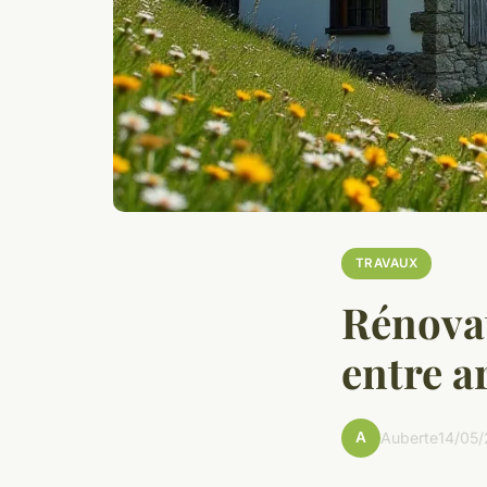
TRAVAUX
Rénovat
entre ar
A
Auberte
14/05/