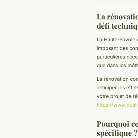
La rénovati
défi techni
La Haute-Savoie
imposant des cont
particulières néc
que dans les mét
La rénovation co
anticiper les eff
votre projet de ré
https://www.qual
Pourquoi ce
spécifique ?