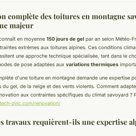
on complète des toitures en montagne sa
que majeur
 connaît en moyenne
150 jours de gel
par an selon Météo-F
raintes extrêmes aux toitures alpines. Ces conditions clima
essitent une approche technique spécialisée, tant dans le ch
hodes de pose adaptées aux
variations thermiques
importa
mplète d'une toiture en montagne demande une expertise p
ets du gel, de la neige et des vents violents. Comment adapt
novation aux contraintes spécifiques du climat savoyard ? Pl
itech-zinc.com/renovation/
s travaux requièrent-ils une expertise a