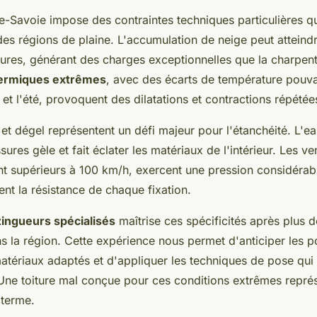
e-Savoie impose des contraintes techniques particulières q
des régions de plaine. L'accumulation de neige peut atteindr
itures, générant des charges exceptionnelles que la charpent
hermiques extrêmes
, avec des écarts de température pouv
 et l'été, provoquent des dilatations et contractions répété
et dégel représentent un défi majeur pour l'étanchéité. L'eau 
sures gèle et fait éclater les matériaux de l'intérieur. Les ve
 supérieurs à 100 km/h, exercent une pression considérabl
ent la résistance de chaque fixation.
zingueurs spécialisés
maîtrise ces spécificités après plus d
s la région. Cette expérience nous permet d'anticiper les po
matériaux adaptés et d'appliquer les techniques de pose qui 
 Une toiture mal conçue pour ces conditions extrêmes repré
terme.