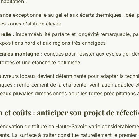
 habitation :
tance exceptionnelle au gel et aux écarts thermiques, idéal p
les zones d'altitude élevée
relle
: imperméabilité parfaite et longévité remarquable, pa
positions nord et aux régions très enneigées
éciales montagne
: conçues pour résister aux cycles gel-dé
nforcés et une étanchéité optimisée
ouvreurs locaux devient déterminante pour adapter la tech
fiques : renforcement de la charpente, ventilation adaptée 
eaux pluviales dimensionnés pour les fortes précipitations a
n et coûts : anticiper son projet de réfect
énovation de toiture en Haute-Savoie varie considérablemen
nts. La surface à traiter constitue naturellement le premier c