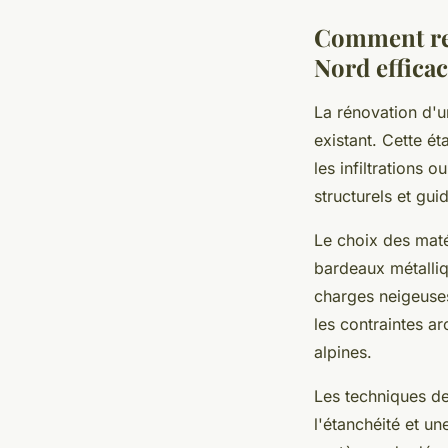
Comment res
Nord effica
La rénovation d'u
existant. Cette ét
les infiltrations 
structurels et gui
Le choix des maté
bardeaux métalliq
charges neigeuses 
les contraintes ar
alpines.
Les techniques d
l'étanchéité et un