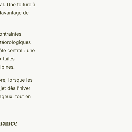
al. Une toiture à
 davantage de
ontraintes
étéorologiques
le central : une
 tuiles
lpines.
re, lorsque les
jet dès l'hiver
tageux, tout en
rmance