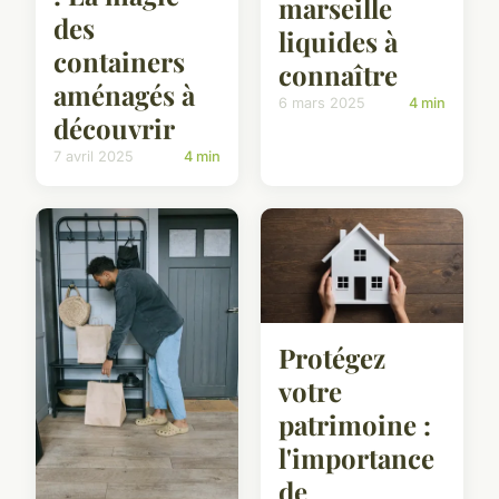
marseille
des
liquides à
containers
connaître
aménagés à
6 mars 2025
4 min
découvrir
7 avril 2025
4 min
Protégez
votre
patrimoine :
l'importance
de