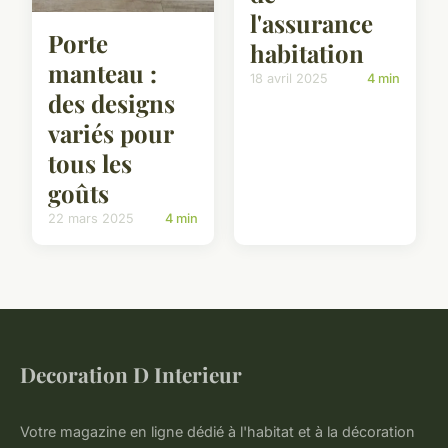
l'assurance
Porte
habitation
manteau :
18 avril 2025
4 min
des designs
variés pour
tous les
goûts
22 mars 2025
4 min
Decoration D Interieur
Votre magazine en ligne dédié à l'habitat et à la décoration