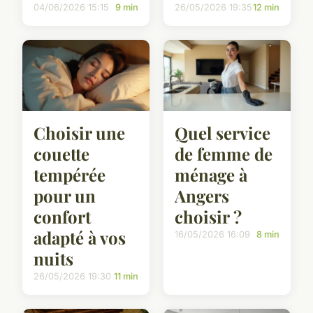
04/06/2026 15:15
9 min
26/05/2026 19:35
12 min
Choisir une
Quel service
couette
de femme de
tempérée
ménage à
pour un
Angers
confort
choisir ?
adapté à vos
16/05/2026 16:09
8 min
nuits
26/05/2026 19:30
11 min