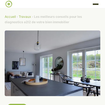
Accueil
›
Travaux
›
Les meilleurs conseils pour les
diagnostics a2l2 de votre bien immobilier