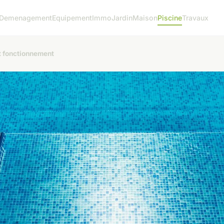
Demenagement
Equipement
Immo
Jardin
Maison
Piscine
Travaux
et fonctionnement