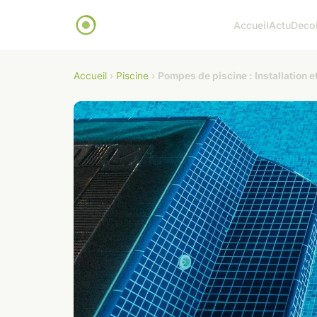
Accueil
Actu
Deco
Accueil
›
Piscine
›
Pompes de piscine : Installation 