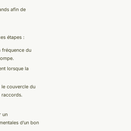
ands afin de
es étapes :
la fréquence du
 pompe.
nt lorsque la
 le couvercle du
s raccords.
r un
amentales d’un bon