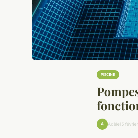
PISCINE
Pompes 
foncti
A
Adèle
15 févrie