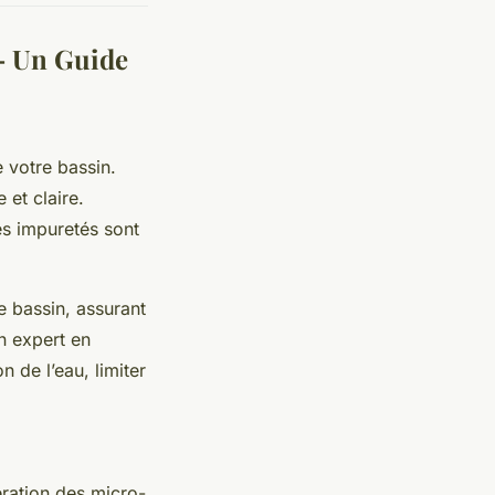
 – Un Guide
e votre bassin.
 et claire.
les impuretés sont
 bassin, assurant
n expert en
n de l’eau, limiter
ération des micro-