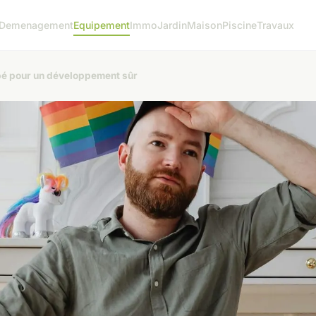
Demenagement
Equipement
Immo
Jardin
Maison
Piscine
Travaux
ébé pour un développement sûr