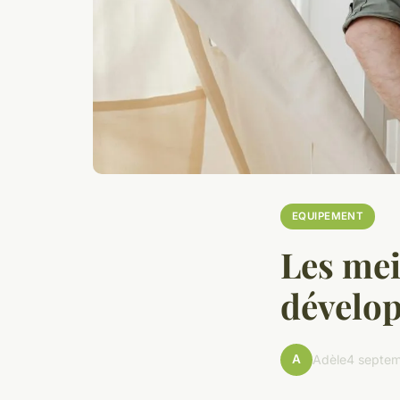
EQUIPEMENT
Les mei
dévelo
A
Adèle
4 septe