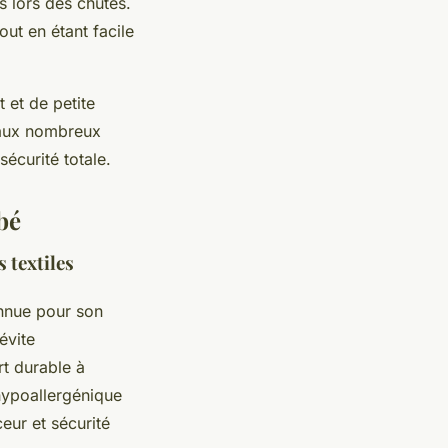
s lors des chutes.
out en étant facile
 et de petite
et aux nombreux
écurité totale.
bé
 textiles
onnue pour son
évite
rt durable à
hypoallergénique
eur et sécurité