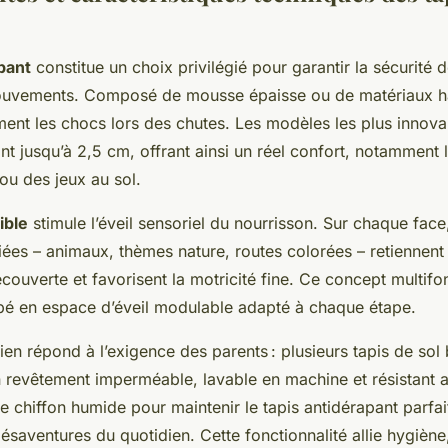
pant
constitue un choix privilégié pour garantir la sécurité d
ouvements. Composé de mousse épaisse ou de matériaux hau
ent les chocs lors des chutes. Les modèles les plus innov
ant jusqu’à 2,5 cm, offrant ainsi un réel confort, notamment
 ou des jeux au sol.
ible
stimule l’éveil sensoriel du nourrisson. Sur chaque face,
iées – animaux, thèmes nature, routes colorées – retiennent l
couverte et favorisent la motricité fine. Ce concept multifo
ébé en espace d’éveil modulable adapté à chaque étape.
etien répond à l’exigence des parents : plusieurs tapis de sol
n revêtement imperméable, lavable en machine et résistant aux
le chiffon humide pour maintenir le tapis antidérapant parfa
aventures du quotidien. Cette fonctionnalité allie hygiène, 