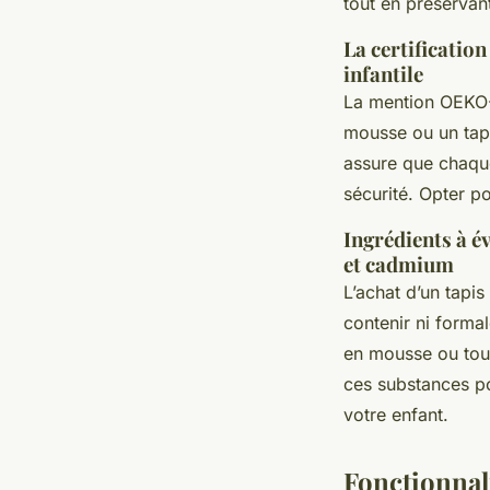
tout en préservant
La certificati
infantile
La mention OEKO-
mousse ou un tapi
assure que chaque
sécurité. Opter po
Ingrédients à é
et cadmium
L’achat d’un tapis
contenir ni forma
en mousse ou tout
ces substances p
votre enfant.
Fonctionnali