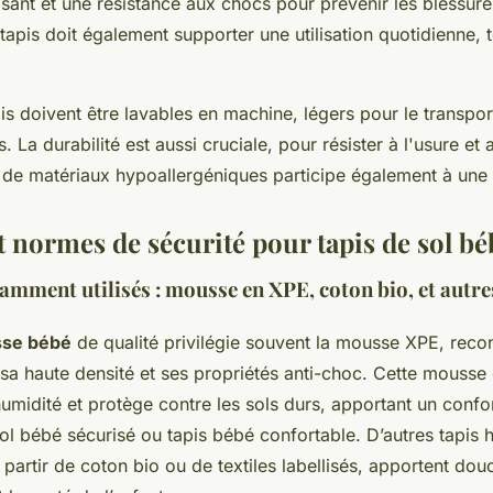
sant et une résistance aux chocs pour prévenir les blessure
apis doit également supporter une utilisation quotidienne, t
is doivent être lavables en machine, légers pour le transport
iés. La durabilité est aussi cruciale, pour résister à l'usure 
n de matériaux hypoallergéniques participe également à une s
 normes de sécurité pour tapis de sol bé
mment utilisés : mousse en XPE, coton bio, et autres
sse bébé
de qualité privilégie souvent la mousse XPE, rec
sa haute densité et ses propriétés anti-choc. Cette mousse 
humidité et protège contre les sols durs, apportant un confo
ol bébé sécurisé ou tapis bébé confortable. D’autres tapis 
partir de coton bio ou de textiles labellisés, apportent douc