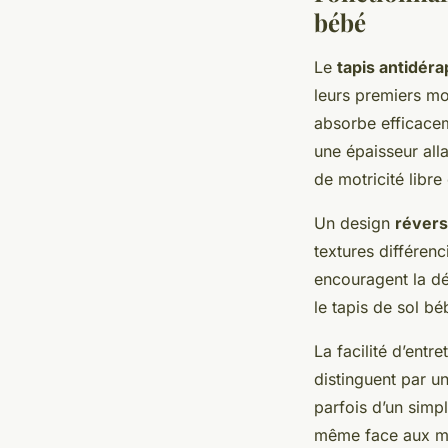
bébé
Le
tapis antidéra
leurs premiers m
absorbe efficacem
une épaisseur all
de motricité libre
Un design
révers
textures différenc
encouragent la dé
le tapis de sol b
La facilité d’entr
distinguent par u
parfois d’un simp
même face aux més