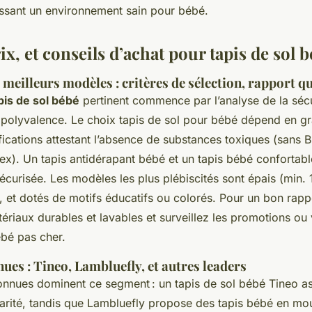
tissant un environnement sain pour bébé.
x, et conseils d’achat pour tapis de sol 
meilleurs modèles : critères de sélection, rapport qu
pis de sol bébé
pertinent commence par l’analyse de la sécur
 polyvalence. Le choix tapis de sol pour bébé dépend en gr
fications attestant l’absence de substances toxiques (sans 
ex). Un tapis antidérapant bébé et un tapis bébé confortabl
écurisée. Les modèles les plus plébiscités sont épais (min. 1
, et dotés de motifs éducatifs ou colorés. Pour un bon rappo
tériaux durables et lavables et surveillez les promotions ou
ébé pas cher.
es : Tineo, Lambluefly, et autres leaders
nnues dominent ce segment : un tapis de sol bébé Tineo a
rité, tandis que Lambluefly propose des tapis bébé en mous