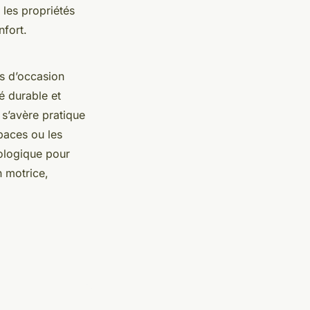
les propriétés
nfort.
es d’occasion
é durable et
 s’avère pratique
paces ou les
cologique pour
n motrice,