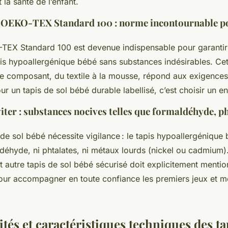
 la santé de l’enfant.
on OEKO-TEX Standard 100 : norme incontournable po
TEX Standard 100 est devenue indispensable pour garantir
s hypoallergénique bébé sans substances indésirables. Cett
 composant, du textile à la mousse, répond aux exigences 
ur un tapis de sol bébé durable labellisé, c’est choisir un 
viter : substances nocives telles que formaldéhyde, ph
 de sol bébé nécessite vigilance : le tapis hypoallergénique 
ldéhyde, ni phtalates, ni métaux lourds (nickel ou cadmium)
 autre tapis de sol bébé sécurisé doit explicitement mentio
our accompagner en toute confiance les premiers jeux et 
tés et caractéristiques techniques des ta