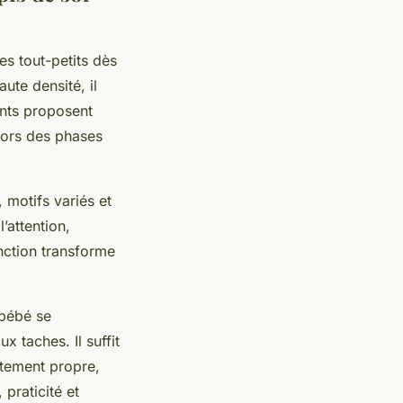
es tout-petits dès
te densité, il
ants proposent
 lors des phases
 motifs variés et
’attention,
nction transforme
 bébé se
 taches. Il suffit
itement propre,
praticité et