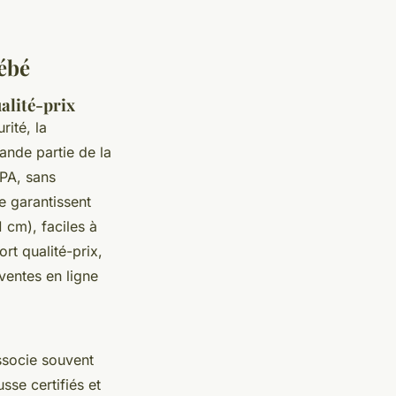
bébé
alité-prix
ité, la
ande partie de la
BPA, sans
e garantissent
 cm), faciles à
rt qualité-prix,
 ventes en ligne
ssocie souvent
se certifiés et